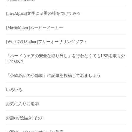
[FireAlpaca]文字に３重の枠をつけてみる
[MovieMaker]ムービーメーカー
[WinxDVDAuthor]フリーオーサリングソフト
「ハードウェアの安全な取り外し」を行わなくてもUSBを取り外
してOK？
「茶飲み話の小部屋」に記事を投稿してみましょう
いろいろ
お気に入りに追加
お題(お絵描き)その1
ご案内 パソコンオープン教室