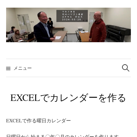
コ
ン
テ
ン
ツ
へ
ス
検
キ
索:
メニュー
ッ
プ
EXCELでカレンダーを作る
EXCELで作る曜日カレンダー
日曜日から始まる〇年〇月のカレンダーを作ります