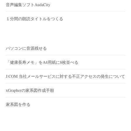
音声編集ソフトAudaCity
１分間の朗読タイトルをつくる
パソコンに音源残せる
「健康長寿メモ」をA4用紙に8枚並べる
J:COM 当社メールサービスに対する不正アクセスの発生について
xGrapherの家系図作成手順
家系図を作る