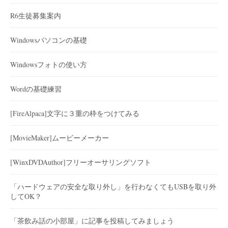
R6生徒募集案内
Windowsパソコンの基礎
Windowsフォトの使い方
Wordの基礎練習
[FireAlpaca]文字に３重の枠をつけてみる
[MovieMaker]ムービーメーカー
[WinxDVDAuthor]フリーオーサリングソフト
「ハードウェアの安全な取り外し」を行わなくてもUSBを取り外
してOK？
「茶飲み話の小部屋」に記事を投稿してみましょう