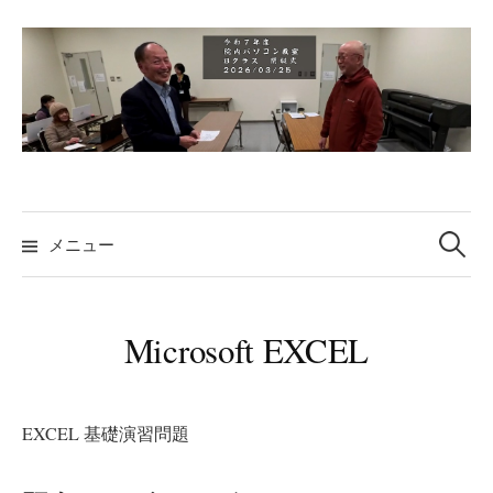
コ
ン
テ
ン
ツ
へ
ス
検
キ
索:
メニュー
ッ
プ
Microsoft EXCEL
EXCEL 基礎演習問題