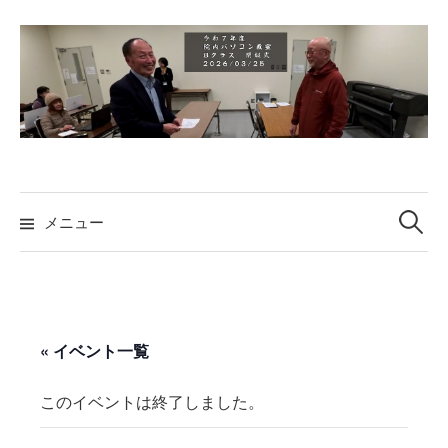
コ
ン
テ
ン
ツ
へ
ス
検
キ
索:
メニュー
ッ
プ
« イベント一覧
このイベントは終了しました。