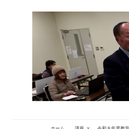
コ
ン
テ
ン
ツ
へ
ス
キ
ッ
プ
ホーム
講座
令和８年度教