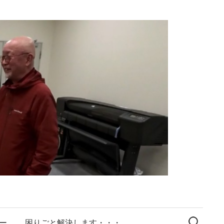
検
索:
ー
困りごと解決します・・・