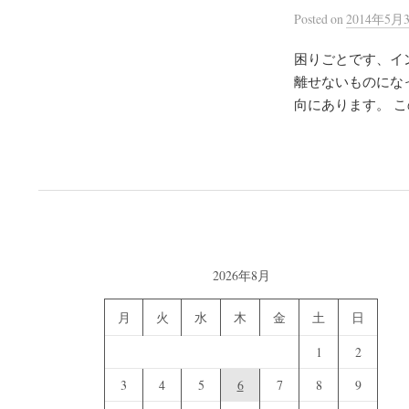
Posted
on
2014年5月
困りごとです、イ
離せないものにな
向にあります。 こ
2026年8月
月
火
水
木
金
土
日
1
2
3
4
5
6
7
8
9