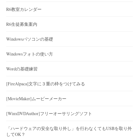
R6教室カレンダー
R6生徒募集案内
Windowsパソコンの基礎
Windowsフォトの使い方
Wordの基礎練習
[FireAlpaca]文字に３重の枠をつけてみる
[MovieMaker]ムービーメーカー
[WinxDVDAuthor]フリーオーサリングソフト
「ハードウェアの安全な取り外し」を行わなくてもUSBを取り外
してOK？