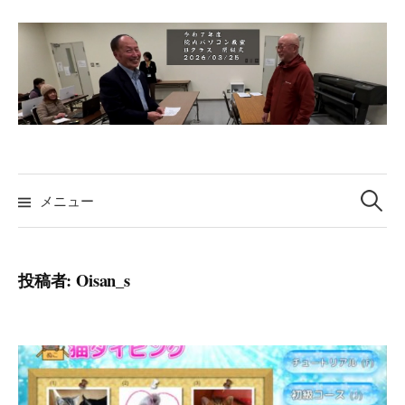
コ
ン
テ
ン
ツ
へ
ス
検
キ
索:
メニュー
ッ
プ
投稿者:
Oisan_s