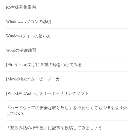
R6生徒募集案内
Windowsパソコンの基礎
Windowsフォトの使い方
Wordの基礎練習
[FireAlpaca]文字に３重の枠をつけてみる
[MovieMaker]ムービーメーカー
[WinxDVDAuthor]フリーオーサリングソフト
「ハードウェアの安全な取り外し」を行わなくてもUSBを取り外
してOK？
「茶飲み話の小部屋」に記事を投稿してみましょう