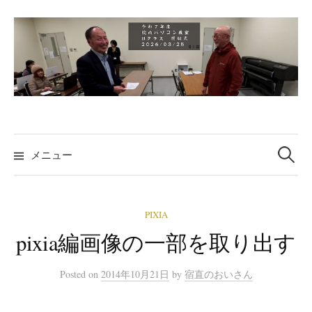
コ
ン
テ
ン
ツ
へ
ス
検
キ
索:
メニュー
ッ
プ
PIXIA
pixia編画像の一部を取り出す
Posted
on
2014年10月21日
by
宿直のおいさん