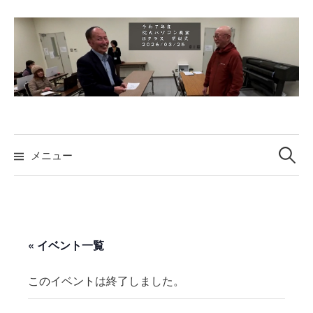
コ
ン
テ
ン
ツ
へ
ス
検
キ
索:
メニュー
ッ
プ
« イベント一覧
このイベントは終了しました。