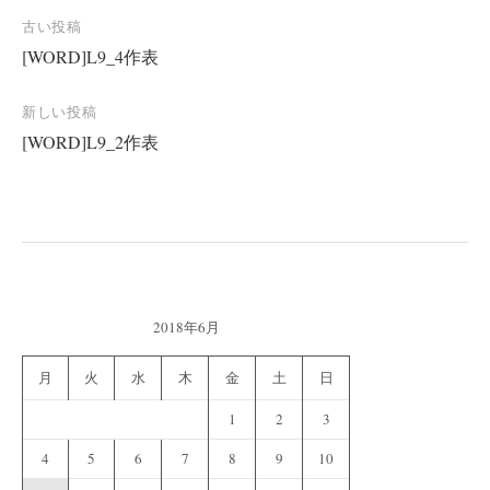
投
古い投稿
[WORD]L9_4作表
稿
ナ
新しい投稿
ビ
[WORD]L9_2作表
ゲ
ー
シ
ョ
ン
2018年6月
月
火
水
木
金
土
日
1
2
3
4
5
6
7
8
9
10