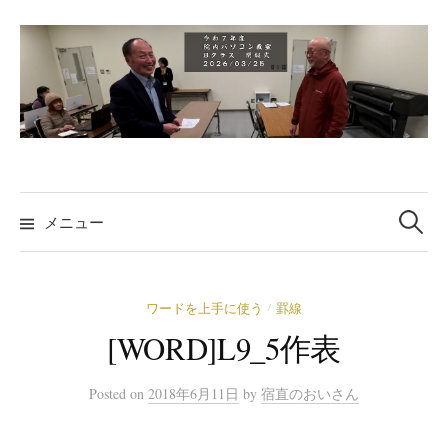
コ
ン
テ
ン
ツ
へ
ス
検
キ
索:
メニュー
ッ
プ
ワードを上手に使う
罫線
/
[WORD]L9_5作表
Posted
on
2018年6月11日
by
宿直のおいさん