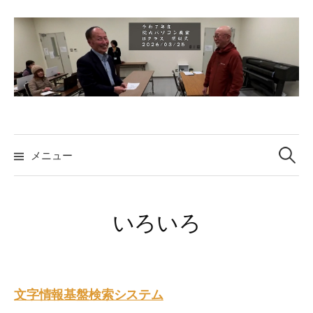
コ
ン
テ
ン
ツ
へ
ス
検
キ
索:
メニュー
ッ
プ
いろいろ
文字情報基盤検索システム